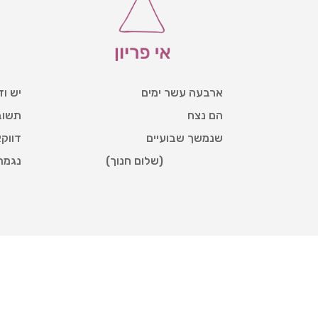
ארבעה עשר ימים
יש ו
הם נצח
תשוב
שנמשך שבועיים
דווקא
(שלום חנוך)
נגמר
All rights reserved to Reut Ben Kimhi © כל הזכויות שמורות לרעות בן קמחי | Website build & designed by Ayelet Stern עיצוב ובניית אתר ע״י איילת שטרן